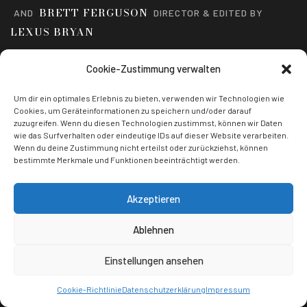
BRETT FERGUSON
AND
DIRECTOR & EDITED BY
LEXUS BRYAN
MAGGIE STRICKLAND
PUBLISHED
TRANSLATED BY
Cookie-Zustimmung verwalten
AARON HUGHES
Um dir ein optimales Erlebnis zu bieten, verwenden wir Technologien wie
Cookies, um Geräteinformationen zu speichern und/oder darauf
ESPIRITU LIBRE, AYKUT YILMAZ
FILMED BY
zuzugreifen. Wenn du diesen Technologien zustimmst, können wir Daten
FANNY MCKENZIE
wie das Surfverhalten oder eindeutige IDs auf dieser Website verarbeiten.
Wenn du deine Zustimmung nicht erteilst oder zurückziehst, können
bestimmte Merkmale und Funktionen beeinträchtigt werden.
Akzeptieren
ABOUT US
CONTACT
SHOP
NEWS
TRENDING
Ablehnen
© 2021 All Rights Reserved
Einstellungen ansehen
Cookie-Richtlinie
Datenschutzerklärung
Impressum