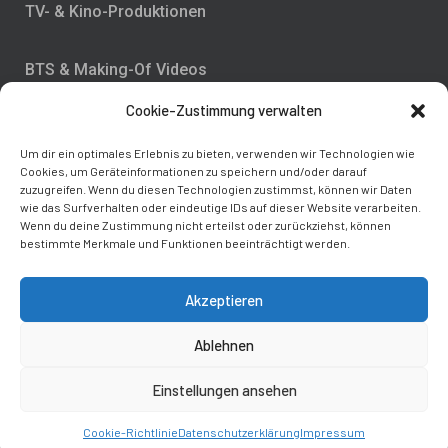
TV- & Kino-Produktionen
BTS & Making-Of Videos
Cookie-Zustimmung verwalten
Drohnen- , 360° & Timelapse-Aufnahmen
Um dir ein optimales Erlebnis zu bieten, verwenden wir Technologien wie
Cookies, um Geräteinformationen zu speichern und/oder darauf
Highspeed-Aufnahmen bis 1000 fps
zuzugreifen. Wenn du diesen Technologien zustimmst, können wir Daten
wie das Surfverhalten oder eindeutige IDs auf dieser Website verarbeiten.
Wenn du deine Zustimmung nicht erteilst oder zurückziehst, können
bestimmte Merkmale und Funktionen beeinträchtigt werden.
Akzeptieren
© 2026 Philip Fricker Film & Medienproduktion –
Ablehnen
Kreativbüro für Regie, Konzeption, Film und Video.
Einstellungen ansehen
IHK zertifizierter Ausbildungsbetrieb für Mediengestalter
Bild und Ton.
Cookie-Richtlinie
Datenschutzerklärung
Impressum